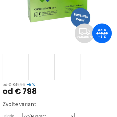
Z
od €
845,56
–5 %
ZADARMO
A
D
A
R
M
od € 845,56
–5 %
od
€ 798
O
Jednotková
Zvoľte variant
cena:
Balenie