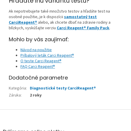
Hľadáte inú variantu testu?
Ak nepotrebujete také množstvo testov a hľadáte test na
osobné použitie, je k dispozícii
samostatný test
CarciReagent®
alebo, ak chcete dbať na zdravie rodiny a
blízkych, vyskúšajte verziu
Carci Reagent® Family Pack
.
Mohlo by vás zaujímať:
Návod na použitie
Príbalový leták Carci Reagent®
O teste Carci Reagent®
FAQ Carci Reagent®
Dodatočné parametre
Kategória
:
Diagnostické testy CarciReagent®
Záruka
:
2 roky
Z
á
p