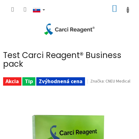
Prejsť
NÁKU
na
obsah
KOŠÍK
Test Carci Reagent® Business
pack
Akcia
Tip
Zvýhodnená cena
Značka:
CNEU Medical