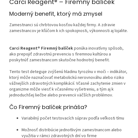
Carci Reagent® – Firemný balíček
Moderný benefit, ktorý má zmysel
Zamestnanci sú chrbtovou kosťou každej firmy. A zdravie
zamestnancov je kľúčom k ich spokojnosti, výkonnosti aj lojalite.
Carci Reagent® Firemný balíček
ponúka inovatívny spôsob,
ako prepojiť zdravotnú prevenciu s firemnou kultúrou a
poskytnúť zamestnancom skutočne hodnotný benefit.
Tento test deteguje zvýšenú hladinu tyrozínu v moči – indikátor,
ktorý môže naznačovať metabolickú nerovnováhu alebo riziko
vážnejších zdravotných komplikácií. Včasné zachytenie zmien v
organizme môže viesť k včasnému vyšetreniu, a tým aj k
jednoduchšej liečbe alebo prevencii väčších problémov.
Čo Firemný balíček prináša?
Variabilný počet testovacích súprav podľa veľkosti tímu
Možnosť distribúcie jednotlivým zamestnancom alebo
využitia v rámci zdravotných dní vo firme