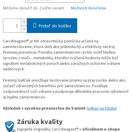
Môžeme doručiť do:
Zvoľte variant
Možnosti doručenia
Pridať do košíka
CarciReagent® je IVD zdravotnícka pomôcka určená na
samotestovanie, ktorá slúži ako jednoduchý a efektívny nástroj
firemnej prevencie. Pomáha zamestnancom rýchlo zistiť hladinu
tyrozínu v moči – metabolitu, ktorého zvýšená hodnota môže byť
signálom metabolických porúch alebo závažných ochorení vrátane
nádorových.
Firemný balíček umožňuje testovanie priamo na pracovisku alebo ako
súčasť zdravotných benefitov pre zamestnancov. Posilňuje
zodpovednosť voči zdraviu a podporuje dlhodobú pracovnú výkonnosť
aj lojalitu zamestnancov.
Výsledok s vysokou presnosťou do 5 minút
(
odkaz na štúdiu
)
Záruka kvality
kupujete originálny Carci Reagent® v
oficiálnom e-shope