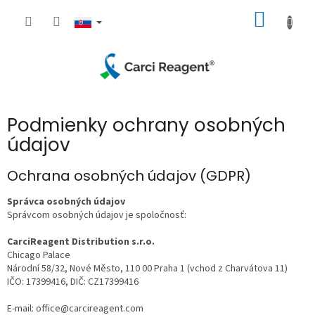
Prejsť
NÁKU
na
obsah
KOŠÍK
Podmienky ochrany osobných
údajov
Ochrana osobných údajov (GDPR)
Správca osobných údajov
Správcom osobných údajov je spoločnosť:
CarciReagent Distribution s.r.o.
Chicago Palace
Národní 58/32, Nové Město, 110 00 Praha 1 (vchod z Charvátova 11)
IČO: 17399416, DIČ: CZ17399416
E-mail: office@carcireagent.com