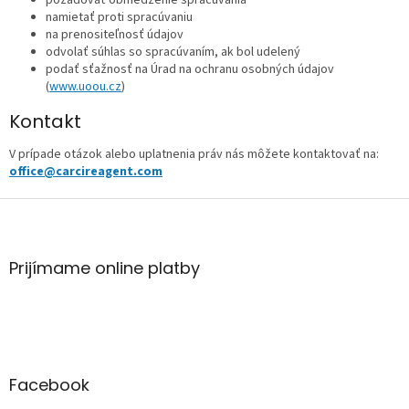
požadovať obmedzenie spracúvania
namietať proti spracúvaniu
na prenositeľnosť údajov
odvolať súhlas so spracúvaním, ak bol udelený
podať sťažnosť na Úrad na ochranu osobných údajov
(
www.uoou.cz
)
Kontakt
V prípade otázok alebo uplatnenia práv nás môžete kontaktovať na:
office@carcireagent.com
Z
á
p
ä
Prijímame online platby
t
i
e
Facebook