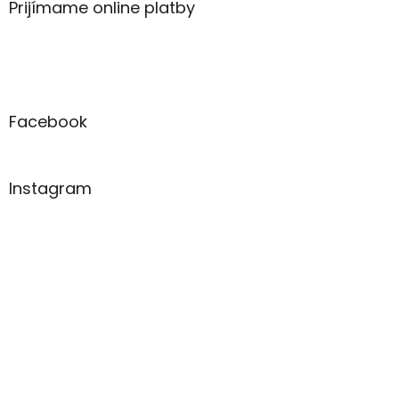
ä
Prijímame online platby
t
i
e
Facebook
Instagram