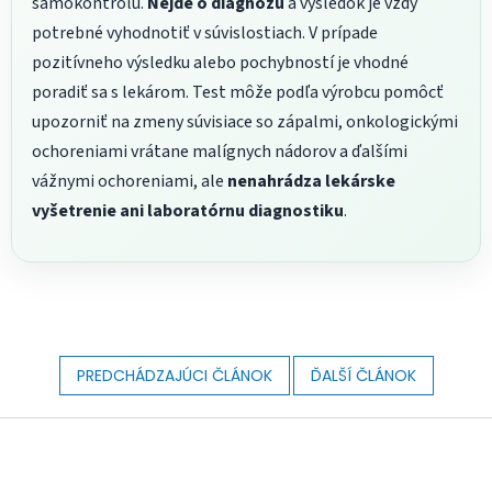
samokontrolu.
Nejde o diagnózu
a výsledok je vždy
potrebné vyhodnotiť v súvislostiach. V prípade
pozitívneho výsledku alebo pochybností je vhodné
poradiť sa s lekárom. Test môže podľa výrobcu pomôcť
upozorniť na zmeny súvisiace so zápalmi, onkologickými
ochoreniami vrátane malígnych nádorov a ďalšími
vážnymi ochoreniami, ale
nenahrádza lekárske
vyšetrenie ani laboratórnu diagnostiku
.
PREDCHÁDZAJÚCI ČLÁNOK
ĎALŠÍ ČLÁNOK
Z
á
p