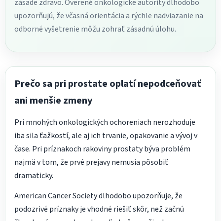
zásade zdravo. Overené onkologické autority dlhodobo
upozorňujú, že včasná orientácia a rýchle nadviazanie na
odborné vyšetrenie môžu zohrať zásadnú úlohu.
Prečo sa pri prostate oplatí nepodceňovať
ani menšie zmeny
Pri mnohých onkologických ochoreniach nerozhoduje
iba sila ťažkostí, ale aj ich trvanie, opakovanie a vývoj v
čase. Pri príznakoch rakoviny prostaty býva problém
najmä v tom, že prvé prejavy nemusia pôsobiť
dramaticky.
American Cancer Society dlhodobo upozorňuje, že
podozrivé príznaky je vhodné riešiť skôr, než začnú