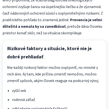
WHO pripomína, že včasná diagnostika onkologických
ochorení zvyšuje šancu na úspešnejšiu liečbu a že významná
časť nádorových ochorení súvisí s ovplyvniteľnými rizikami. Z
praktického pohľadu to znamená jediné.
Prevencia je veľmi
dôležitá a nemala by sa zanedbávať
, pretože dáva človeku
priestor konať skôr, než sa situácia skomplikuje.
Rizikové faktory a situácie, ktoré nie je
dobré prehliadať
Nie každý rizikový faktor možno ovplyvniť, no mnohé z
nich áno. Aj tam, kde príčinu zmeniť nemožno, možno
zmeniť spôsob, akým človek reaguje na podozrivý vývoj.
vyšší vek
rodinná záťaž
odkladanie urologických ťažkostí