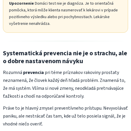
Upozornenie
Domáci test nie je diagnóza. Je to orientačná
pomôcka, ktorá môže klienta nasmerovať k lekárovi v prípade
pozitívneho výsledku alebo pri pochybnostiach. Lekárske
vyšetrenie nenahrádza.
Systematická prevencia nie je o strachu, ale
o dobre nastavenom návyku
Rozumná
prevencia
pri téme príznakov rakoviny prostaty
neznamená, že človek každý deň hľadá problém. Znamená to,
že má systém. Všíma si nové zmeny, neodkladá pretrvávajúce
ťažkosti a chodí na odporúčané kontroly.
Práve to je hlavný zmysel preventívneho prístupu. Nevyvolávať
paniku, ale nestrácať čas tam, kde už telo posiela signál, že je
vhodné niečo overiť.