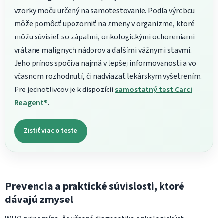
vzorky moču určený na samotestovanie. Podľa výrobcu
môže pomôcť upozorniť na zmeny v organizme, ktoré
môžu súvisieť so zápalmi, onkologickými ochoreniami
vrátane malígnych nádorov a ďalšími vážnymi stavmi.
Jeho prínos spočíva najmä v lepšej informovanosti a vo
včasnom rozhodnutí, či nadviazať lekárskym vyšetrením.
Pre jednotlivcov je k dispozícii
samostatný test Carci
Reagent®
.
Zistiť viac o teste
Prevencia a praktické súvislosti, ktoré
dávajú zmysel