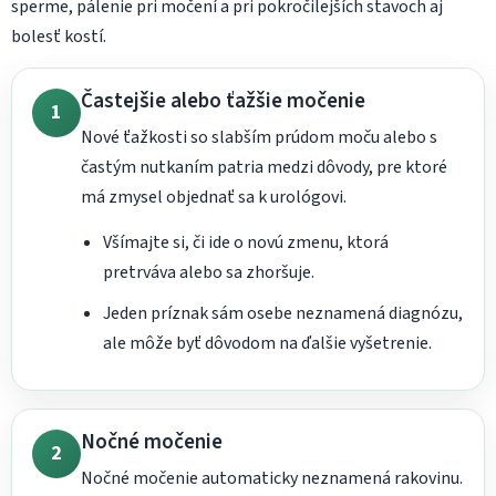
sperme, pálenie pri močení a pri pokročilejších stavoch aj
bolesť kostí.
Častejšie alebo ťažšie močenie
1
Nové ťažkosti so slabším prúdom moču alebo s
častým nutkaním patria medzi dôvody, pre ktoré
má zmysel objednať sa k urológovi.
Všímajte si, či ide o novú zmenu, ktorá
pretrváva alebo sa zhoršuje.
Jeden príznak sám osebe neznamená diagnózu,
ale môže byť dôvodom na ďalšie vyšetrenie.
Nočné močenie
2
Nočné močenie automaticky neznamená rakovinu.