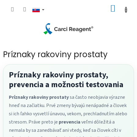
Prejsť
NÁKU
na
obsah
KOŠÍK
Príznaky rakoviny prostaty
Príznaky rakoviny prostaty,
prevencia a možnosti testovania
Príznaky rakoviny prostaty
sa často neobjavia výrazne
hneď na začiatku. Prvé zmeny bývajú nenápadné a človek
si ich ľahko vysvetlí únavou, vekom, prechladnutím alebo
stresom. Práve preto je
prevencia
veľmi dôležitá a
nemala by sa zanedbávať ani vtedy, keď sa človek cíti v