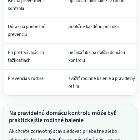
Bežná preventívna
opakovať minimálne 1× ročne
kontrola
Dôraz na priebežnú
približne každého pol roka
prevenciu
Pri pretrvávajúcich
nečakať iba na ďalšiu domácu
ťažkostiach
kontrolu
Prevencia v rodine
zvážiť rodinné balenie a pravidelný
režim
Na pravidelnú domácu kontrolu môže byť
praktickejšie rodinné balenie
Ak chcete zdravotný stav sledovať priebežne alebo
plánujete test opakovať u viacerých ľudí, dáva zmysel