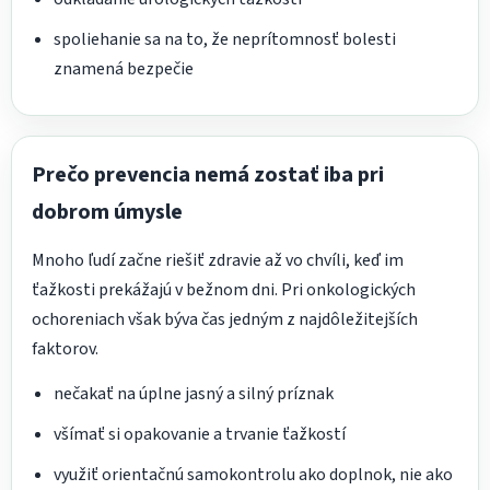
spoliehanie sa na to, že neprítomnosť bolesti
znamená bezpečie
Prečo prevencia nemá zostať iba pri
dobrom úmysle
Mnoho ľudí začne riešiť zdravie až vo chvíli, keď im
ťažkosti prekážajú v bežnom dni. Pri onkologických
ochoreniach však býva čas jedným z najdôležitejších
faktorov.
nečakať na úplne jasný a silný príznak
všímať si opakovanie a trvanie ťažkostí
využiť orientačnú samokontrolu ako doplnok, nie ako