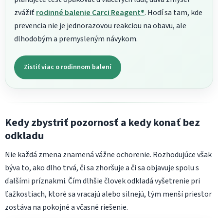
zvážiť
rodinné balenie Carci Reagent®
. Hodí sa tam, kde
prevencia nie je jednorazovou reakciou na obavu, ale
dlhodobým a premysleným návykom.
Zistiť viac o rodinnom balení
Kedy zbystriť pozornosť a kedy konať bez
odkladu
Nie každá zmena znamená vážne ochorenie. Rozhodujúce však
býva to, ako dlho trvá, či sa zhoršuje a či sa objavuje spolu s
ďalšími príznakmi. Čím dlhšie človek odkladá vyšetrenie pri
ťažkostiach, ktoré sa vracajú alebo silnejú, tým menší priestor
zostáva na pokojné a včasné riešenie.