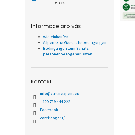
A
e
€ 798
r
t
i
Informace pro vás
k
e
Wie einkaufen
l
Allgemeine Geschäftsbedingungen
Bedingungen zum Schutz
personenbezogener Daten
Kontakt
info
@
carcireagent.eu
+420 739 444 222
Facebook
carcireagent/