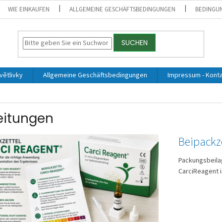
WIE EINKAUFEN
ALLGEMEINE GESCHÄFTSBEDINGUNGEN
BEDINGU
SUCHEN
větlivky
Allgemeine Geschäftsbedingungen
Impressum - Kont
eitungen
Beipackz
Packungsbeila
CarciReagent is