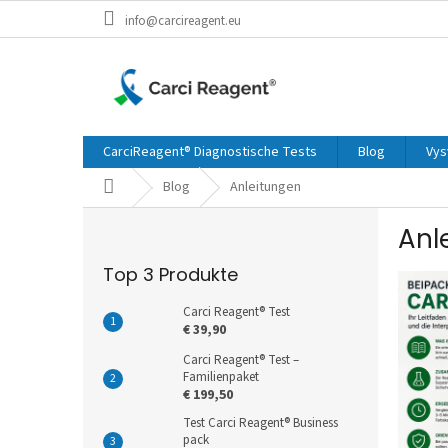
Zum
info@carcireagent.eu
Inhalt
springen
CarciReagent® Diagnostische Tests
Blog
Vys
Startseite
Blog
Anleitungen
S
Anl
e
i
Top 3 Produkte
L
t
i
e
Carci Reagent® Test
s
n
€ 39,90
t
l
Carci Reagent® Test –
e
e
Familienpaket
d
i
€ 199,50
e
s
Test Carci Reagent® Business
r
t
pack