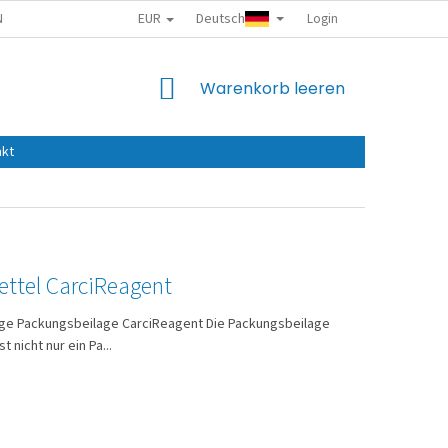
EUR
Deutsch
NGEN ZUM SCHUTZ PERSONENBEZOGENER DATEN
Login
WARENKORB
Warenkorb leeren
akt
ettel CarciReagent
ge Packungsbeilage CarciReagent Die Packungsbeilage
t nicht nur ein Pa...